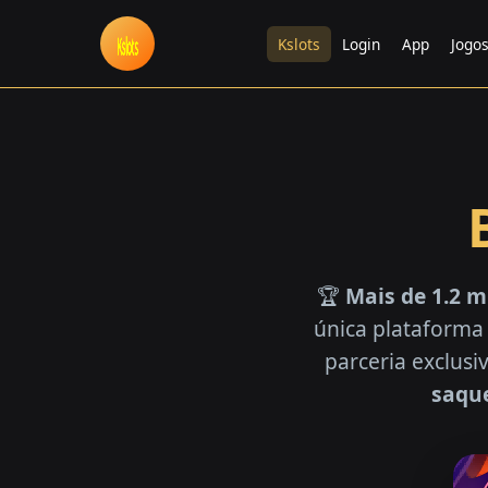
Kslots
Login
App
Jogo
🏆
Mais de 1.2 m
única plataforma
parceria exclus
saque