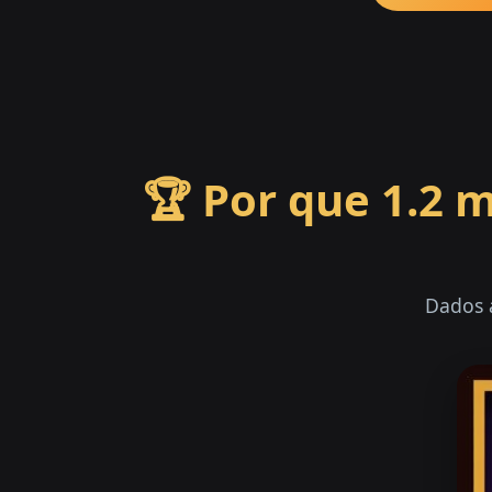
🏆 Por que 1.2 m
Dados a