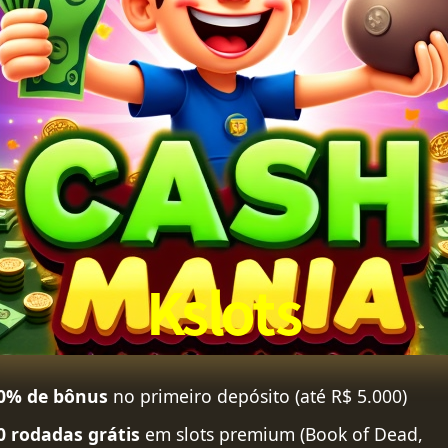
0% de bônus
no primeiro depósito (até R$ 5.000)
0 rodadas grátis
em slots premium (Book of Dead,