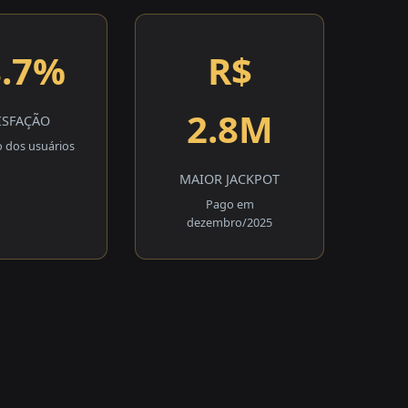
8.7%
R$
2.8M
ISFAÇÃO
o dos usuários
MAIOR JACKPOT
Pago em
dezembro/2025