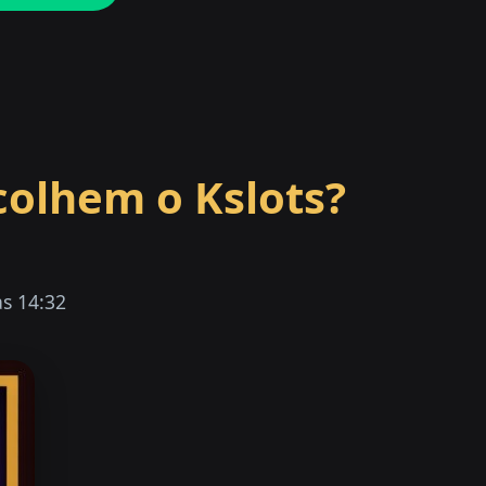
scolhem o Kslots?
às 14:32