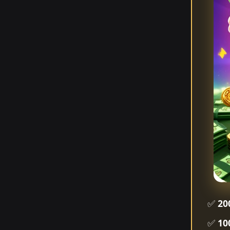
✅
20
✅
10