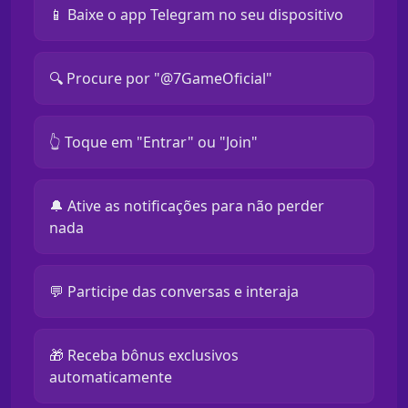
📱 Baixe o app Telegram no seu dispositivo
🔍 Procure por "@7GameOficial"
👆 Toque em "Entrar" ou "Join"
🔔 Ative as notificações para não perder
nada
💬 Participe das conversas e interaja
🎁 Receba bônus exclusivos
automaticamente