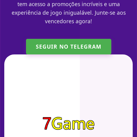
tem acesso a promoções incríveis e uma
experiência de jogo inigualável. Junte-se aos
vencedores agora!
SEGUIR NO TELEGRAM