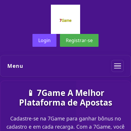
Login
Registrar-se
Menu
📱 7Game A Melhor
Plataforma de Apostas
Cadastre-se na 7Game para ganhar bônus no
cadastro e em cada recarga. Com a 7Game, você