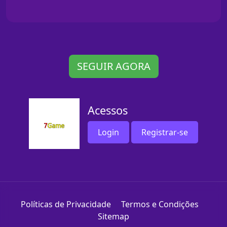
SEGUIR AGORA
Acessos
Login
Registrar-se
Políticas de Privacidade
Termos e Condições
Sitemap