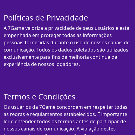
Políticas de Privacidade
A 7Game valoriza a privacidade de seus usuários e está
empenhada em proteger todas as informações
pessoais fornecidas durante o uso de nossos canais de
comunicação. Todos os dados coletados são utilizados
exclusivamente para fins de melhoria contínua da
experiência de nossos jogadores.
Termos e Condições
Os usuários da 7Game concordam em respeitar todas
as regras e regulamentos estabelecidos. É importante
ler e entender todos os termos antes de participar de
nossos canais de comunicação. A violação destes