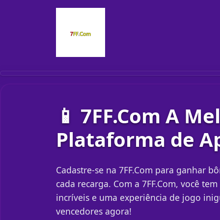
📱 7FF.Com A Me
Plataforma de A
Cadastre-se na 7FF.Com para ganhar bô
cada recarga. Com a 7FF.Com, você tem
incríveis e uma experiência de jogo inig
vencedores agora!