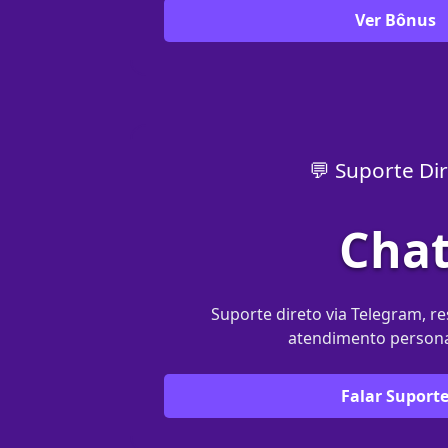
Ver Bônus
💬 Suporte Di
Cha
Suporte direto via Telegram, r
atendimento persona
Falar Suport