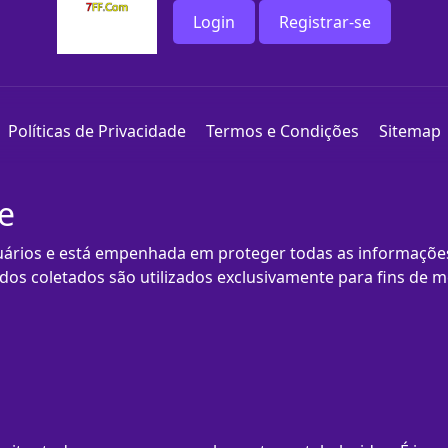
Login
Registrar-se
Políticas de Privacidade
Termos e Condições
Sitemap
de
suários e está empenhada em proteger todas as informaçõe
os coletados são utilizados exclusivamente para fins de m