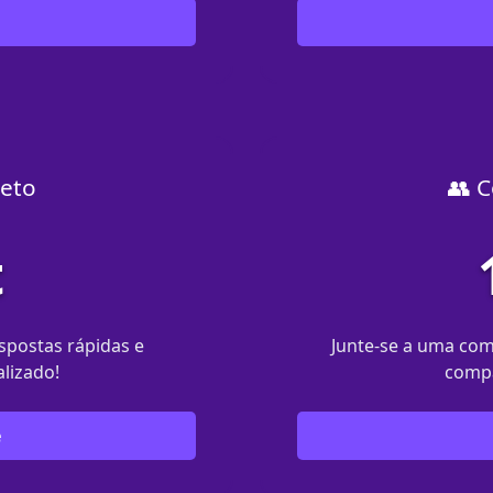
reto
👥 
t
espostas rápidas e
Junte-se a uma com
lizado!
compa
e