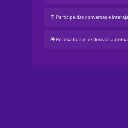
💬 Participe das conversas e interaj
🎁 Receba bônus exclusivos autom