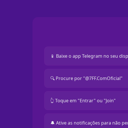
📱 Baixe o app Telegram no seu disp
🔍 Procure por "@7FF.ComOficial"
👆 Toque em "Entrar" ou "Join"
🔔 Ative as notificações para não p