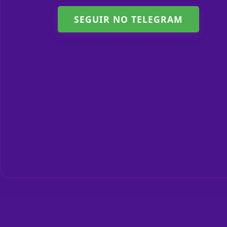
SEGUIR NO TELEGRAM