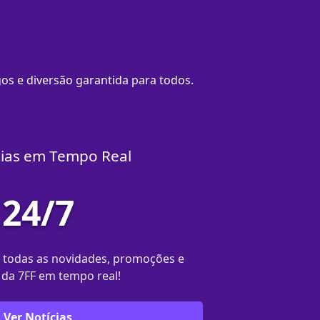
os e diversão garantida para todos.
cias em Tempo Real
24/7
e todas as novidades, promoções e
 da 7FF em tempo real!
Ver Notícias