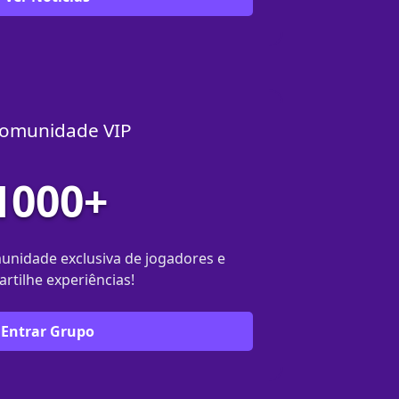
Comunidade VIP
1000+
unidade exclusiva de jogadores e
rtilhe experiências!
Entrar Grupo