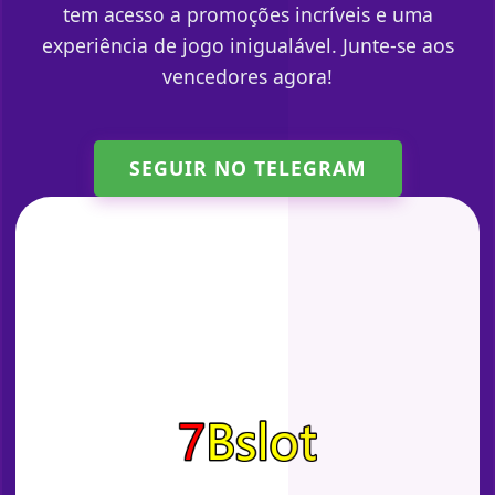
tem acesso a promoções incríveis e uma
experiência de jogo inigualável. Junte-se aos
vencedores agora!
SEGUIR NO TELEGRAM