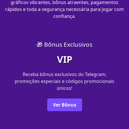
gráficos vibrantes, bônus atraentes, pagamentos
rápidos e toda a segurança necessária para jogar com
confiança.
🎁 Bônus Exclusivos
VIP
Receba bônus exclusivos do Telegram,
promoções especiais e códigos promocionais
únicos!
Ver Bônus