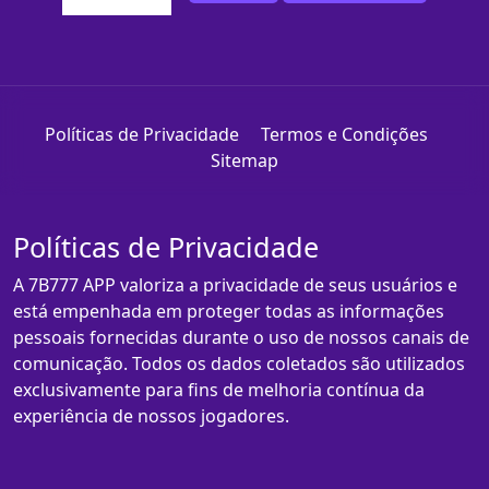
Políticas de Privacidade
Termos e Condições
Sitemap
Políticas de Privacidade
A 7B777 APP valoriza a privacidade de seus usuários e
está empenhada em proteger todas as informações
pessoais fornecidas durante o uso de nossos canais de
comunicação. Todos os dados coletados são utilizados
exclusivamente para fins de melhoria contínua da
experiência de nossos jogadores.