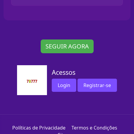
SEGUIR AGORA
Acessos
Login
Registrar-se
Políticas de Privacidade
Termos e Condições