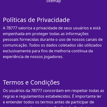
Sitemap
Políticas de Privacidade
A 7B777 valoriza a privacidade de seus usuários e está
empenhada em proteger todas as informações
pessoais fornecidas durante o uso de nossos canais de
comunicação. Todos os dados coletados são utilizados
exclusivamente para fins de melhoria contínua da
experiência de nossos jogadores.
Termos e Condições
Os usuários da 7B777 concordam em respeitar todas as
regras e regulamentos estabelecidos. É importante ler
e entender todos os termos antes de participar de