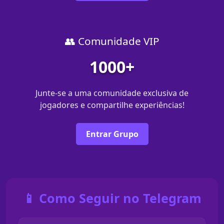
👥 Comunidade VIP
1000+
Junte-se a uma comunidade exclusiva de
jogadores e compartilhe experiências!
Entrar Grupo
📱 Como Seguir no Telegram