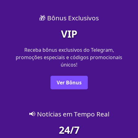
🎁 Bônus Exclusivos
VIP
Receba bônus exclusivos do Telegram,
promoções especiais e códigos promocionais
únicos!
Ver Bônus
📢 Notícias em Tempo Real
24/7