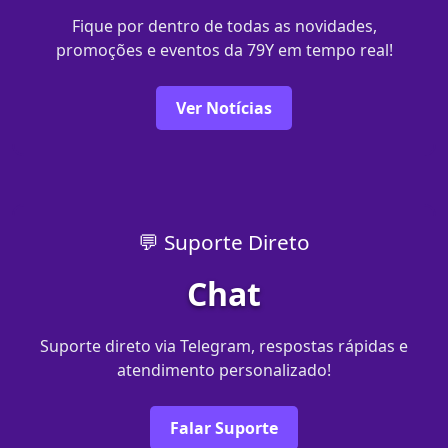
Fique por dentro de todas as novidades,
promoções e eventos da 79Y em tempo real!
Ver Notícias
💬 Suporte Direto
Chat
Suporte direto via Telegram, respostas rápidas e
atendimento personalizado!
Falar Suporte