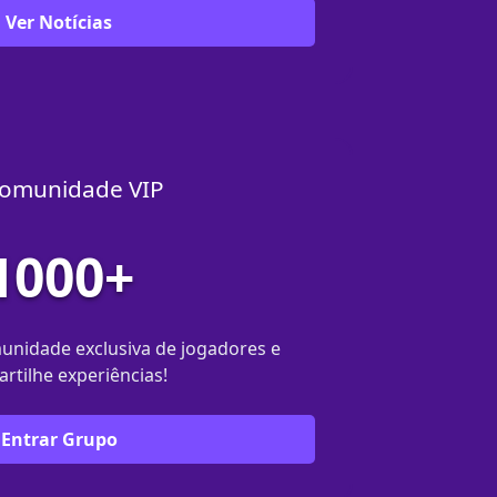
Ver Notícias
Comunidade VIP
1000+
unidade exclusiva de jogadores e
rtilhe experiências!
Entrar Grupo