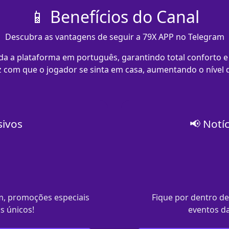
📱 Benefícios do Canal
Descubra as vantagens de seguir a 79X APP no Telegram
oda a plataforma em português, garantindo total conforto e 
z com que o jogador se sinta em casa, aumentando o nível d
sivos
📢 Notí
m, promoções especiais
Fique por dentro d
s únicos!
eventos d