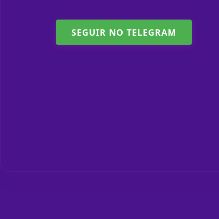
SEGUIR NO TELEGRAM