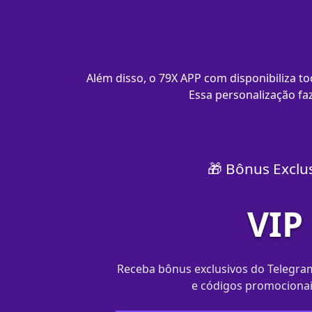
Além disso, o 79X APP com​ disponibiliza t
Essa personalização fa
🎁 Bônus Exclu
VIP
Receba bônus exclusivos do Telegra
e códigos promocionai