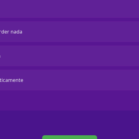
erder nada
a
aticamente