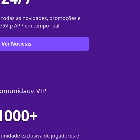
e todas as novidades, promoções e
 79Vip APP em tempo real!
Ver Notícias
Comunidade VIP
1000+
unidade exclusiva de jogadores e