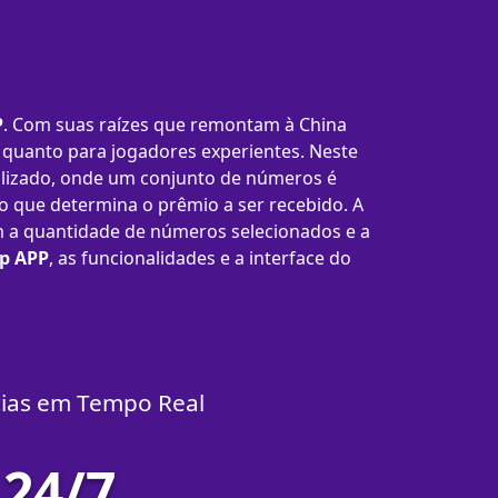
P
. Com suas raízes que remontam à China
 quanto para jogadores experientes. Neste
ealizado, onde um conjunto de números é
o que determina o prêmio a ser recebido. A
m a quantidade de números selecionados e a
ip APP
, as funcionalidades e a interface do
cias em Tempo Real
24/7