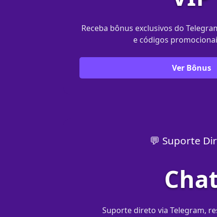
Receba bônus exclusivos do Telegra
e códigos promocionai
Ver Bônus
💬 Suporte Di
Cha
Suporte direto via Telegram, r