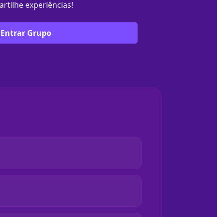
rtilhe experiências!
Entrar Grupo