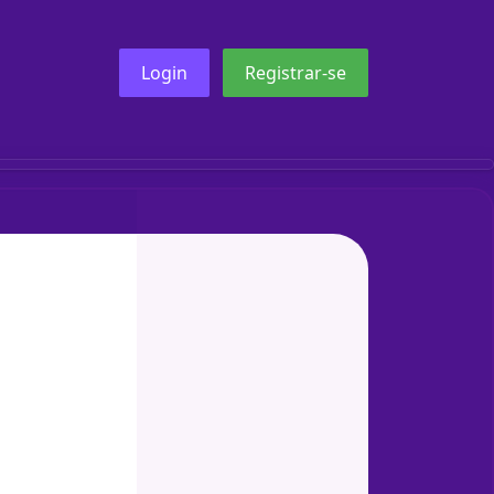
Login
Registrar-se