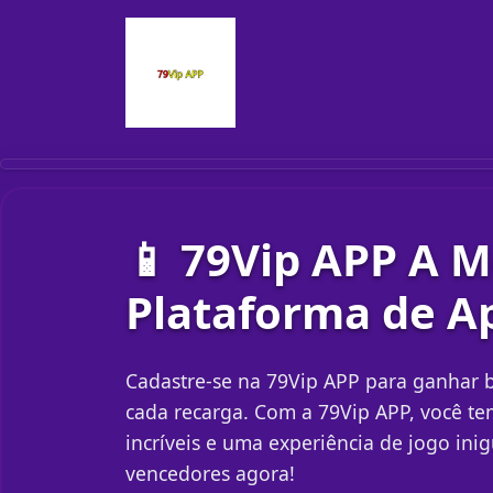
📱 79Vip APP A M
Plataforma de A
Cadastre-se na 79Vip APP para ganhar 
cada recarga. Com a 79Vip APP, você t
incríveis e uma experiência de jogo inig
vencedores agora!