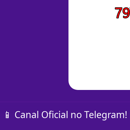
📱 Canal Oficial no Telegram!