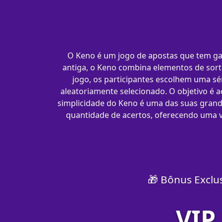
O Keno é um jogo de apostas que tem g
antiga, o Keno combina elementos de sort
jogo, os participantes escolhem uma sé
aleatoriamente selecionado. O objetivo é 
simplicidade do Keno é uma das suas grand
quantidade de acertos, oferecendo uma 
🎁 Bônus Exclu
VIP