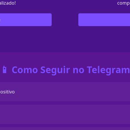
lizado!
compa
e
📱 Como Seguir no Telegram
ositivo