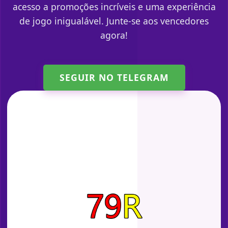
acesso a promoções incríveis e uma experiência
de jogo inigualável. Junte-se aos vencedores
agora!
SEGUIR NO TELEGRAM