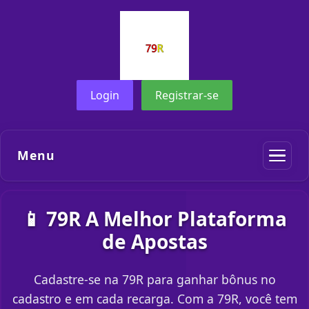
Login
Registrar-se
Menu
📱 79R A Melhor Plataforma
de Apostas
Cadastre-se na 79R para ganhar bônus no
cadastro e em cada recarga. Com a 79R, você tem