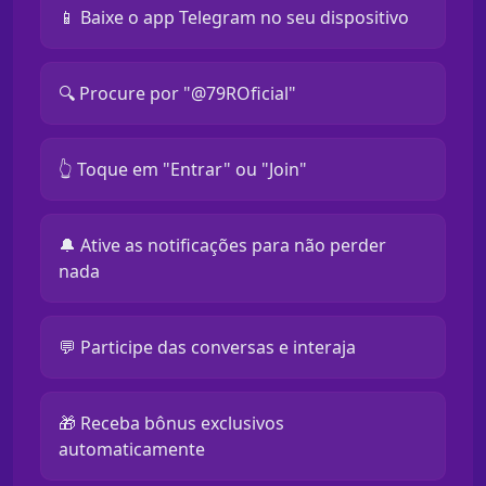
📱 Baixe o app Telegram no seu dispositivo
🔍 Procure por "@79ROficial"
👆 Toque em "Entrar" ou "Join"
🔔 Ative as notificações para não perder
nada
💬 Participe das conversas e interaja
🎁 Receba bônus exclusivos
automaticamente