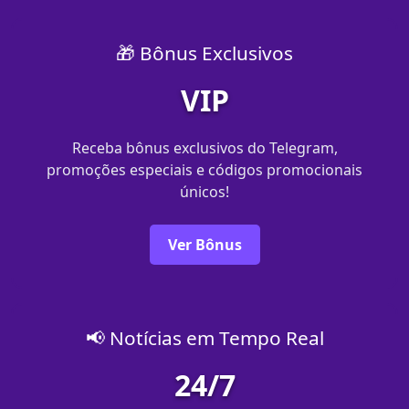
🎁 Bônus Exclusivos
VIP
Receba bônus exclusivos do Telegram,
promoções especiais e códigos promocionais
únicos!
Ver Bônus
📢 Notícias em Tempo Real
24/7