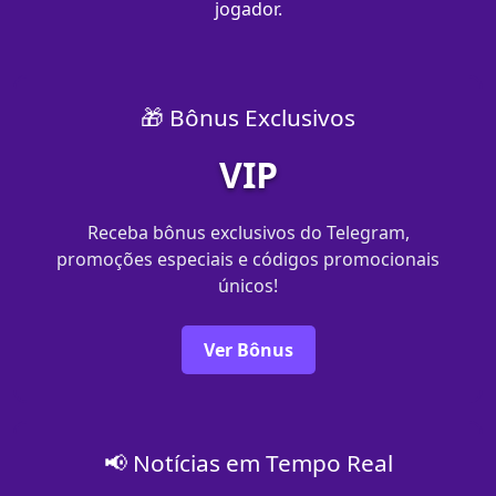
jogador.
🎁 Bônus Exclusivos
VIP
Receba bônus exclusivos do Telegram,
promoções especiais e códigos promocionais
únicos!
Ver Bônus
📢 Notícias em Tempo Real