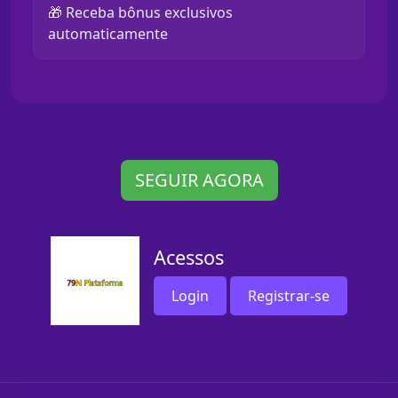
🎁 Receba bônus exclusivos
automaticamente
SEGUIR AGORA
Acessos
Login
Registrar-se