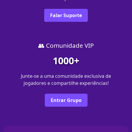
Falar Suporte
👥 Comunidade VIP
1000+
Junte-se a uma comunidade exclusiva de
jogadores e compartilhe experiências!
Entrar Grupo