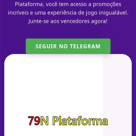
Plataforma, você tem acesso a promoções
incríveis e uma experiência de jogo inigualável.
Junte-se aos vencedores agora!
SEGUIR NO TELEGRAM