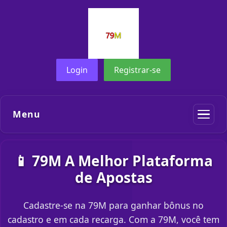
Login
Registrar-se
Menu
📱 79M A Melhor Plataforma
de Apostas
Cadastre-se na 79M para ganhar bônus no
cadastro e em cada recarga. Com a 79M, você tem