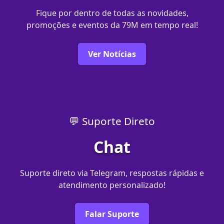
Fique por dentro de todas as novidades,
promoções e eventos da 79M em tempo real!
Ver Notícias
💬 Suporte Direto
Chat
Suporte direto via Telegram, respostas rápidas e
atendimento personalizado!
Falar Suporte