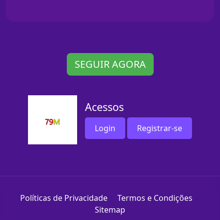
SEGUIR AGORA
Acessos
Login
Registrar-se
Políticas de Privacidade
Termos e Condições
Sitemap