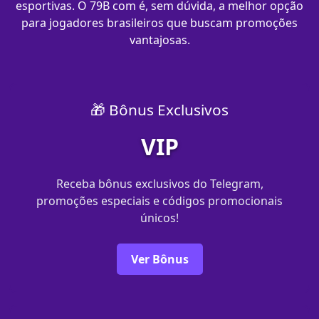
esportivas. O 79B com​ é, sem dúvida, a melhor opção
para jogadores brasileiros que buscam promoções
vantajosas.
🎁 Bônus Exclusivos
VIP
Receba bônus exclusivos do Telegram,
promoções especiais e códigos promocionais
únicos!
Ver Bônus