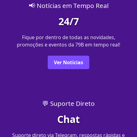
📢 Notícias em Tempo Real
24/7
Fique por dentro de todas as novidades,
promoções e eventos da 79B em tempo real!
Ver Notícias
💬 Suporte Direto
Chat
Suporte direto via Telegram, respostas rápidas e