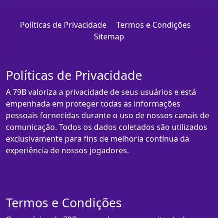
Políticas de Privacidade
Termos e Condições
Sitemap
Políticas de Privacidade
A 79B valoriza a privacidade de seus usuários e está
empenhada em proteger todas as informações
pessoais fornecidas durante o uso de nossos canais de
comunicação. Todos os dados coletados são utilizados
exclusivamente para fins de melhoria contínua da
experiência de nossos jogadores.
Termos e Condições