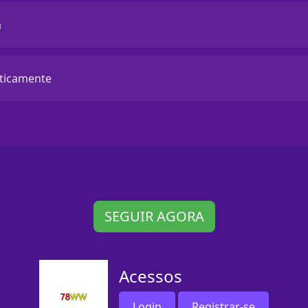
a
aticamente
SEGUIR AGORA
Acessos
Login
Registrar-se