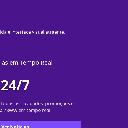
a e interface visual atraente.
cias em Tempo Real
24/7
e todas as novidades, promoções e
da 78WW em tempo real!
Ver Notícias