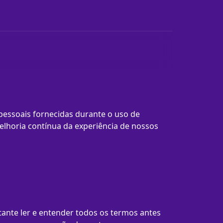
pessoais fornecidas durante o uso de
elhoria contínua da experiência de nossos
ante ler e entender todos os termos antes