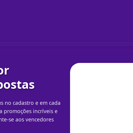
or
postas
s no cadastro e em cada
a promoções incríveis e
unte-se aos vencedores