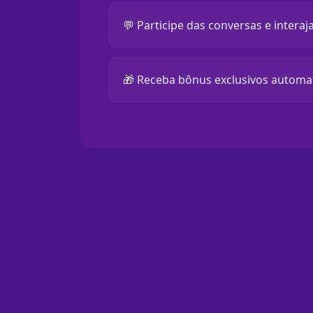
💬 Participe das conversas e interaj
🎁 Receba bônus exclusivos autom