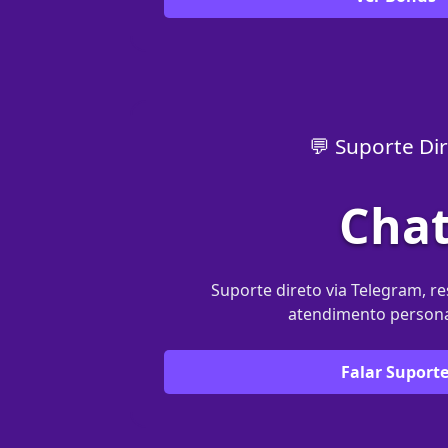
💬 Suporte Di
Cha
Suporte direto via Telegram, r
atendimento persona
Falar Suport