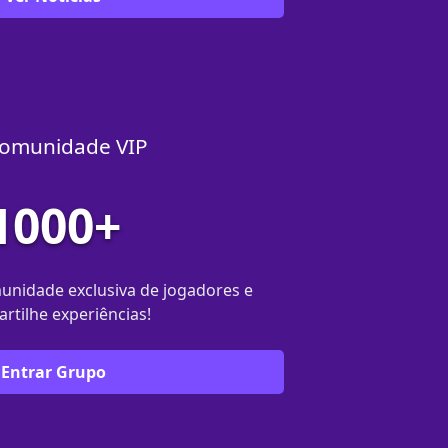
Comunidade VIP
1000+
unidade exclusiva de jogadores e
rtilhe experiências!
Entrar Grupo