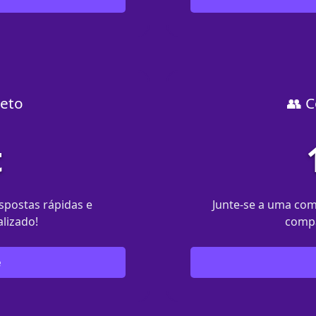
reto
👥 
t
espostas rápidas e
Junte-se a uma com
lizado!
compa
e