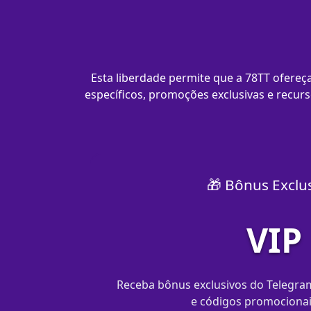
Esta liberdade permite que a 78TT ofere
específicos, promoções exclusivas e recur
🎁 Bônus Exclu
VIP
Receba bônus exclusivos do Telegra
e códigos promocionai