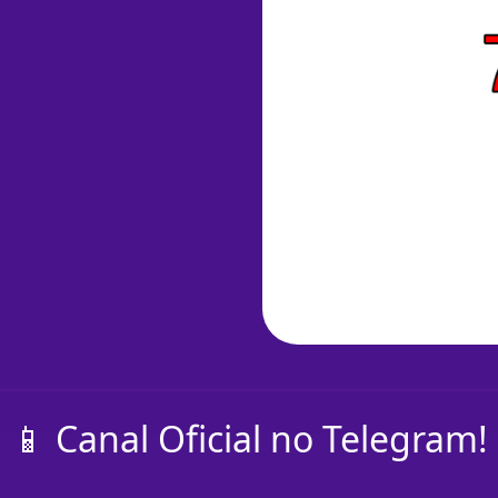
📱 Canal Oficial no Telegram!