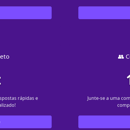
reto
👥 
t
espostas rápidas e
Junte-se a uma com
lizado!
compa
e