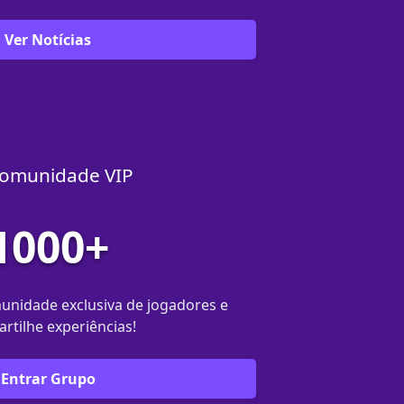
Ver Notícias
Comunidade VIP
1000+
unidade exclusiva de jogadores e
rtilhe experiências!
Entrar Grupo