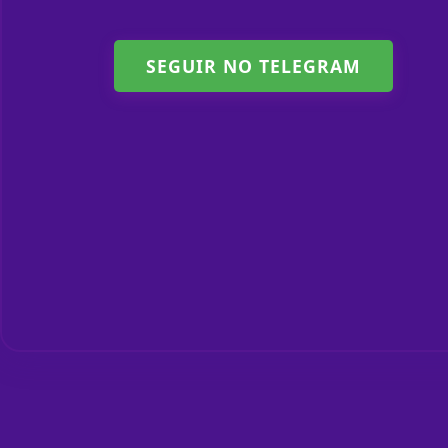
SEGUIR NO TELEGRAM