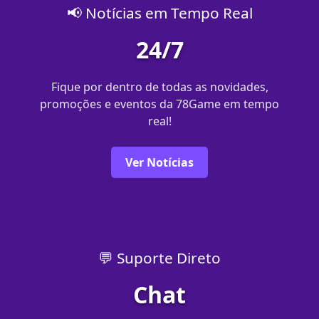
📢 Notícias em Tempo Real
24/7
Fique por dentro de todas as novidades,
promoções e eventos da 78Game em tempo
real!
Ver Notícias
💬 Suporte Direto
Chat