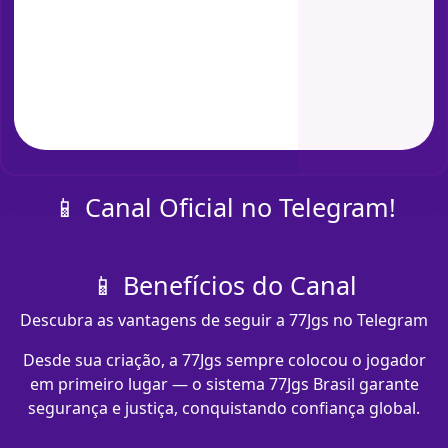
📱 Canal Oficial no Telegram!
📱 Benefícios do Canal
Descubra as vantagens de seguir a 77Jgs no Telegram
Desde sua criação, a 77Jgs sempre colocou o jogador
em primeiro lugar — o sistema 77Jgs Brasil garante
segurança e justiça, conquistando confiança global.