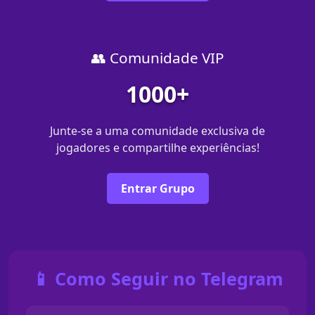
👥 Comunidade VIP
1000+
Junte-se a uma comunidade exclusiva de
jogadores e compartilhe experiências!
Entrar Grupo
📱 Como Seguir no Telegram