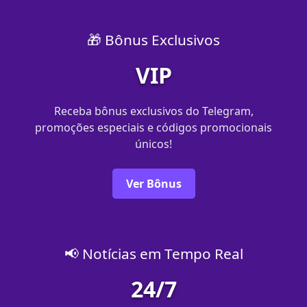
🎁 Bônus Exclusivos
VIP
Receba bônus exclusivos do Telegram,
promoções especiais e códigos promocionais
únicos!
Ver Bônus
📢 Notícias em Tempo Real
24/7