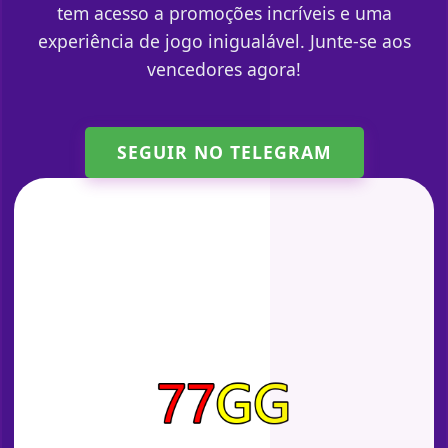
tem acesso a promoções incríveis e uma
experiência de jogo inigualável. Junte-se aos
vencedores agora!
SEGUIR NO TELEGRAM