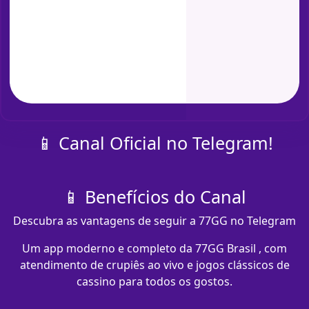
📱 Canal Oficial no Telegram!
📱 Benefícios do Canal
Descubra as vantagens de seguir a 77GG no Telegram
Um app moderno e completo da 77GG Brasil , com
atendimento de crupiês ao vivo e jogos clássicos de
cassino para todos os gostos.