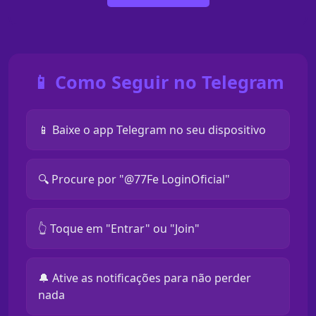
📱 Como Seguir no Telegram
📱 Baixe o app Telegram no seu dispositivo
🔍 Procure por "@77Fe LoginOficial"
👆 Toque em "Entrar" ou "Join"
🔔 Ative as notificações para não perder
nada