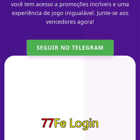
você tem acesso a promoções incríveis e uma
experiência de jogo inigualável. Junte-se aos
vencedores agora!
SEGUIR NO TELEGRAM