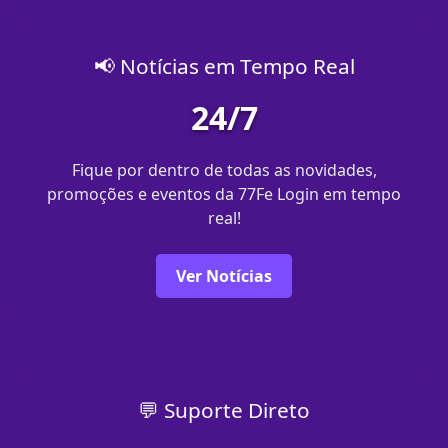
📢 Notícias em Tempo Real
24/7
Fique por dentro de todas as novidades,
promoções e eventos da 77Fe Login em tempo
real!
Ver Notícias
💬 Suporte Direto