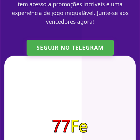
tem acesso a promoções incríveis e uma
experiência de jogo inigualável. Junte-se aos
vencedores agora!
SEGUIR NO TELEGRAM