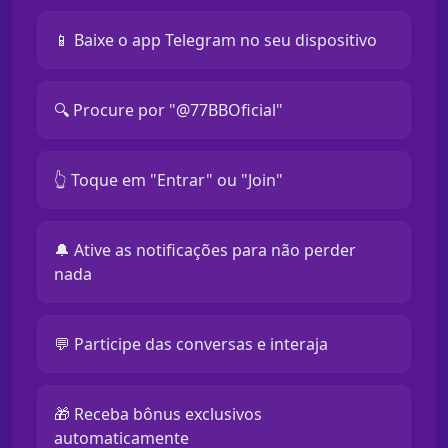
📱 Baixe o app Telegram no seu dispositivo
🔍 Procure por "@77BBOficial"
👆 Toque em "Entrar" ou "Join"
🔔 Ative as notificações para não perder
nada
💬 Participe das conversas e interaja
🎁 Receba bônus exclusivos
automaticamente