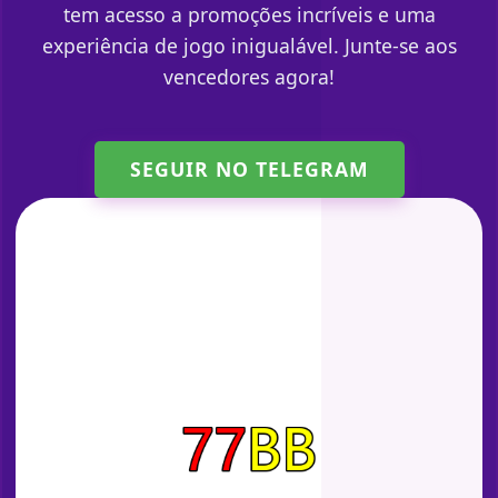
tem acesso a promoções incríveis e uma
experiência de jogo inigualável. Junte-se aos
vencedores agora!
SEGUIR NO TELEGRAM