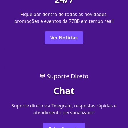
Fique por dentro de todas as novidades,
promoções e eventos da 77BB em tempo real!
Ver Notícias
💬 Suporte Direto
Chat
Suporte direto via Telegram, respostas rápidas e
atendimento personalizado!