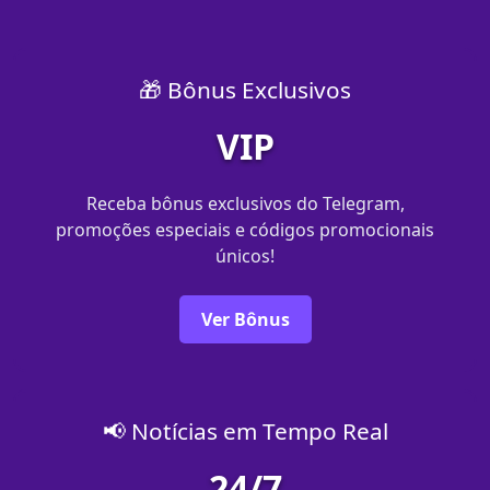
🎁 Bônus Exclusivos
VIP
Receba bônus exclusivos do Telegram,
promoções especiais e códigos promocionais
únicos!
Ver Bônus
📢 Notícias em Tempo Real
24/7