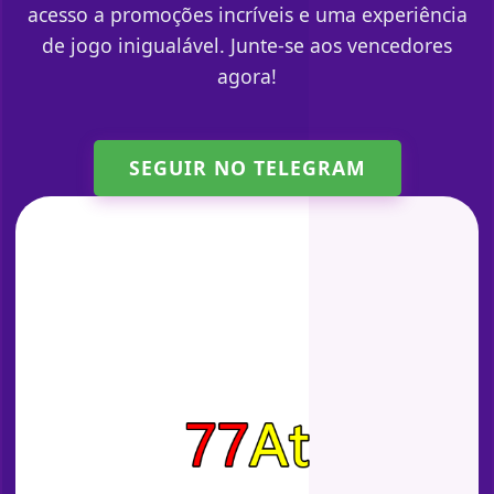
acesso a promoções incríveis e uma experiência
de jogo inigualável. Junte-se aos vencedores
agora!
SEGUIR NO TELEGRAM