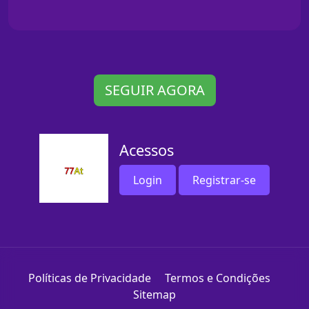
SEGUIR AGORA
Acessos
Login
Registrar-se
Políticas de Privacidade
Termos e Condições
Sitemap