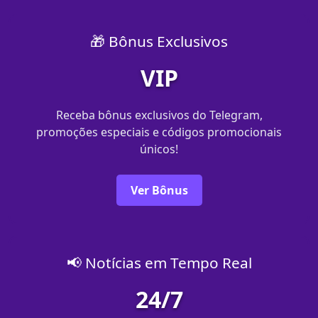
🎁 Bônus Exclusivos
VIP
Receba bônus exclusivos do Telegram,
promoções especiais e códigos promocionais
únicos!
Ver Bônus
📢 Notícias em Tempo Real
24/7