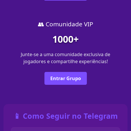
👥 Comunidade VIP
1000+
Junte-se a uma comunidade exclusiva de
jogadores e compartilhe experiências!
Entrar Grupo
📱 Como Seguir no Telegram