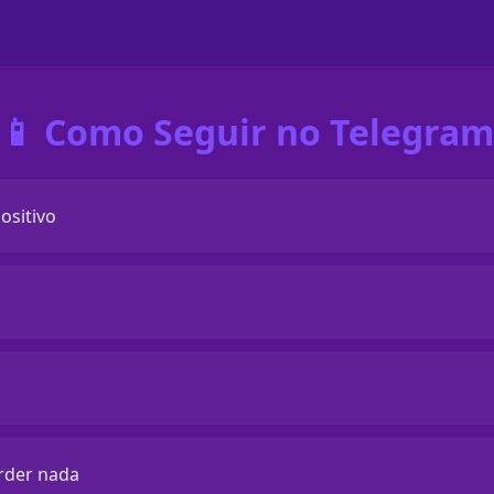
📱 Como Seguir no Telegram
ositivo
erder nada