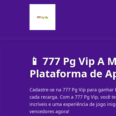
📱 777 Pg Vip A 
Plataforma de A
Cadastre-se na 777 Pg Vip para ganhar
cada recarga. Com a 777 Pg Vip, você 
incríveis e uma experiência de jogo inig
vencedores agora!