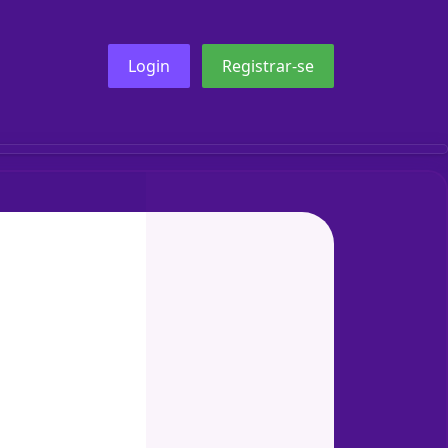
Login
Registrar-se