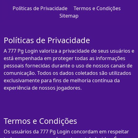
Políticas de Privacidade
Termos e Condições
Sitemap
Políticas de Privacidade
A 777 Pg Login valoriza a privacidade de seus usuários e
está empenhada em proteger todas as informações
pessoais fornecidas durante o uso de nossos canais de
comunicação. Todos os dados coletados são utilizados
exclusivamente para fins de melhoria contínua da
experiência de nossos jogadores.
Termos e Condições
Os usuários da 777 Pg Login concordam em respeitar