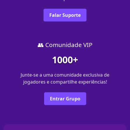
Falar Suporte
👥 Comunidade VIP
1000+
Junte-se a uma comunidade exclusiva de
jogadores e compartilhe experiências!
Entrar Grupo