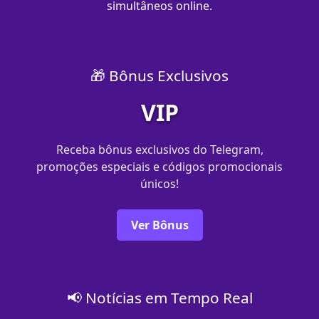
simultâneos online.
🎁 Bônus Exclusivos
VIP
Receba bônus exclusivos do Telegram,
promoções especiais e códigos promocionais
únicos!
Ver Bônus
📢 Notícias em Tempo Real