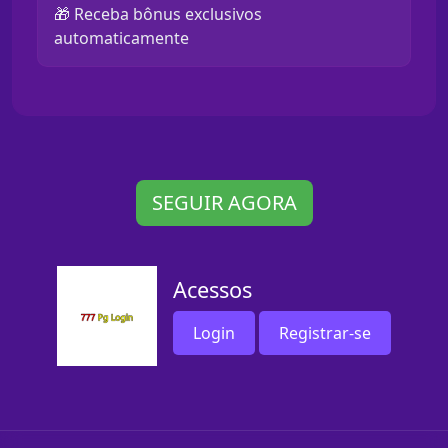
🎁 Receba bônus exclusivos
automaticamente
SEGUIR AGORA
Acessos
Login
Registrar-se