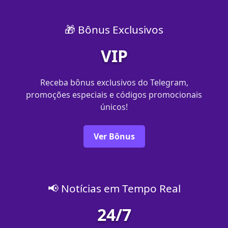
🎁 Bônus Exclusivos
VIP
Receba bônus exclusivos do Telegram,
promoções especiais e códigos promocionais
únicos!
Ver Bônus
📢 Notícias em Tempo Real
24/7