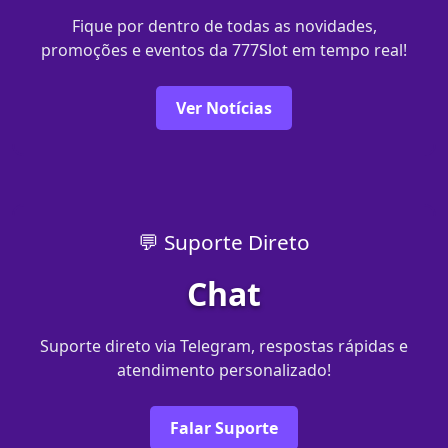
Fique por dentro de todas as novidades,
promoções e eventos da 777Slot em tempo real!
Ver Notícias
💬 Suporte Direto
Chat
Suporte direto via Telegram, respostas rápidas e
atendimento personalizado!
Falar Suporte