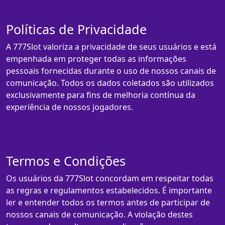
Políticas de Privacidade
A 777Slot valoriza a privacidade de seus usuários e está
empenhada em proteger todas as informações
pessoais fornecidas durante o uso de nossos canais de
comunicação. Todos os dados coletados são utilizados
exclusivamente para fins de melhoria contínua da
experiência de nossos jogadores.
Termos e Condições
Os usuários da 777Slot concordam em respeitar todas
as regras e regulamentos estabelecidos. É importante
ler e entender todos os termos antes de participar de
nossos canais de comunicação. A violação destes