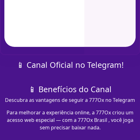
📱 Canal Oficial no Telegram!
📱 Benefícios do Canal
Descubra as vantagens de seguir a 777Ox no Telegram
Para melhorar a experiência online, a 777Ox criou um
acesso web especial — com a 777Ox Brasil , você joga
sem precisar baixar nada.