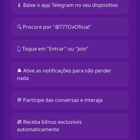
📱 Baixe o app Telegram no seu dispositivo
🔍 Procure por "@777OxOficial"
👆 Toque em "Entrar" ou "Join"
🔔 Ative as notificações para não perder
nada
💬 Participe das conversas e interaja
🎁 Receba bônus exclusivos
automaticamente