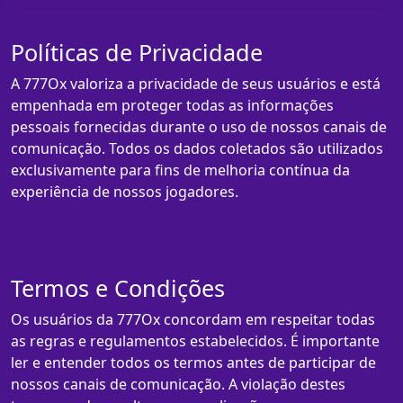
Políticas de Privacidade
A 777Ox valoriza a privacidade de seus usuários e está
empenhada em proteger todas as informações
pessoais fornecidas durante o uso de nossos canais de
comunicação. Todos os dados coletados são utilizados
exclusivamente para fins de melhoria contínua da
experiência de nossos jogadores.
Termos e Condições
Os usuários da 777Ox concordam em respeitar todas
as regras e regulamentos estabelecidos. É importante
ler e entender todos os termos antes de participar de
nossos canais de comunicação. A violação destes