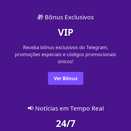
🎁 Bônus Exclusivos
VIP
Receba bônus exclusivos do Telegram,
promoções especiais e códigos promocionais
únicos!
Ver Bônus
📢 Notícias em Tempo Real
24/7