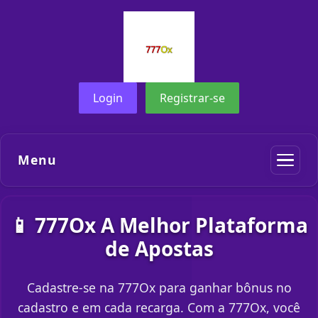
Login
Registrar-se
Menu
📱 777Ox A Melhor Plataforma
de Apostas
Cadastre-se na 777Ox para ganhar bônus no
cadastro e em cada recarga. Com a 777Ox, você