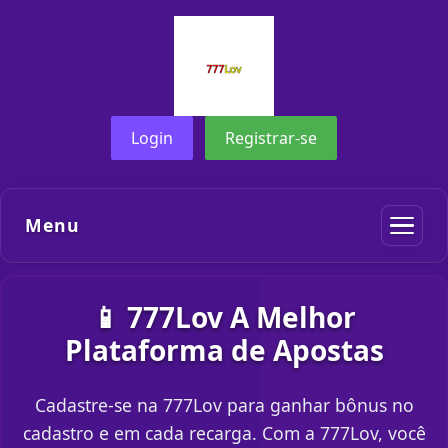
Login
Registrar-se
Menu
📱 777Lov A Melhor
Plataforma de Apostas
Cadastre-se na 777Lov para ganhar bônus no
cadastro e em cada recarga. Com a 777Lov, você