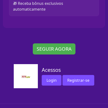
🎁 Receba bônus exclusivos
automaticamente
SEGUIR AGORA
Acessos
Login
Registrar-se