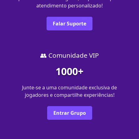
atendimento personalizado!
Falar Suporte
👥 Comunidade VIP
1000+
Junte-se a uma comunidade exclusiva de
jogadores e compartilhe experiências!
Entrar Grupo