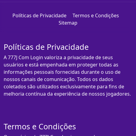
Políticas de Privacidade
Termos e Condições
Sitemap
Políticas de Privacidade
A 777J Com Login valoriza a privacidade de seus
usuários e está empenhada em proteger todas as
informações pessoais fornecidas durante o uso de
nossos canais de comunicação. Todos os dados
coletados são utilizados exclusivamente para fins de
melhoria contínua da experiência de nossos jogadores.
Termos e Condições