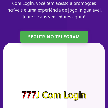
Com Login, você tem acesso a promoções
incríveis e uma experiência de jogo inigualável.
Junte-se aos vencedores agora!
SEGUIR NO TELEGRAM