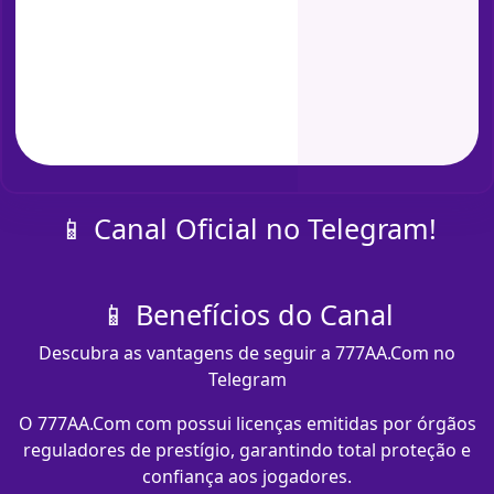
📱 Canal Oficial no Telegram!
📱 Benefícios do Canal
Descubra as vantagens de seguir a 777AA.Com no
Telegram
O 777AA.Com com​ possui licenças emitidas por órgãos
reguladores de prestígio, garantindo total proteção e
confiança aos jogadores.