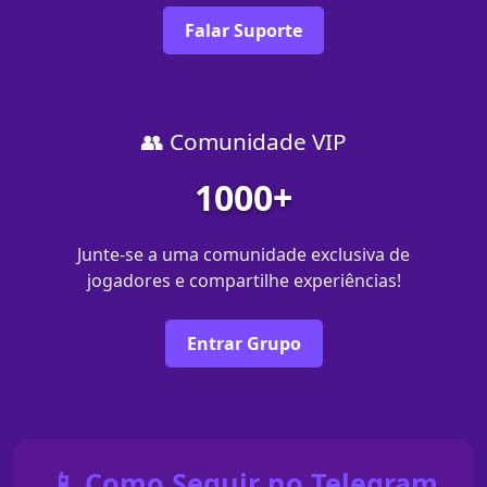
Falar Suporte
👥 Comunidade VIP
1000+
Junte-se a uma comunidade exclusiva de
jogadores e compartilhe experiências!
Entrar Grupo
📱 Como Seguir no Telegram