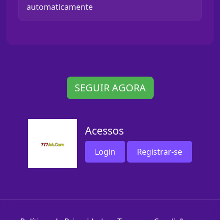
automaticamente
SEGUIR AGORA
Acessos
Login
Registrar-se