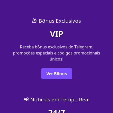
🎁 Bônus Exclusivos
VIP
Receba bônus exclusivos do Telegram,
promoções especiais e códigos promocionais
únicos!
Ver Bônus
📢 Notícias em Tempo Real
24/7