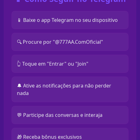
📱 Baixe o app Telegram no seu dispositivo
🔍 Procure por "@777AA.ComOficial"
👆 Toque em "Entrar" ou "Join"
🔔 Ative as notificações para não perder
nada
💬 Participe das conversas e interaja
🎁 Receba bônus exclusivos