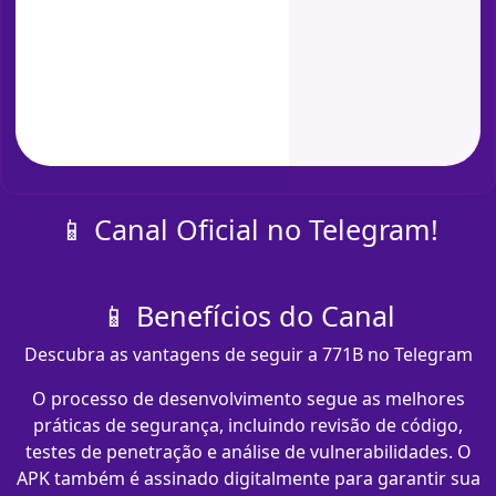
📱 Canal Oficial no Telegram!
📱 Benefícios do Canal
Descubra as vantagens de seguir a 771B no Telegram
O processo de desenvolvimento segue as melhores
práticas de segurança, incluindo revisão de código,
testes de penetração e análise de vulnerabilidades. O
APK também é assinado digitalmente para garantir sua