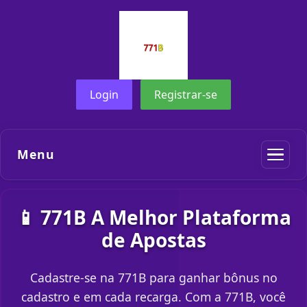
Login
Registrar-se
Menu
📱 771B A Melhor Plataforma
de Apostas
Cadastre-se na 771B para ganhar bônus no
cadastro e em cada recarga. Com a 771B, você