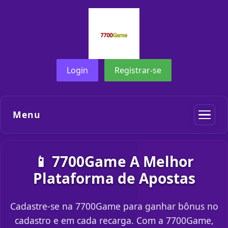
Login
Registrar-se
Menu
📱 7700Game A Melhor
Plataforma de Apostas
Cadastre-se na 7700Game para ganhar bônus no
cadastro e em cada recarga. Com a 7700Game,