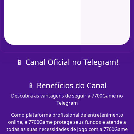
📱 Canal Oficial no Telegram!
📱 Benefícios do Canal
Descubra as vantagens de seguir a 7700Game no
Telegram
Como plataforma profissional de entretenimento
online, a 7700Game protege seus fundos e atende a
todas as suas necessidades de jogo com a 7700Game