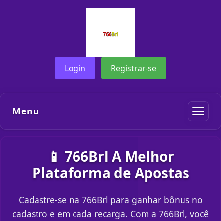
Login
Registrar-se
Menu
📱 766Brl A Melhor
Plataforma de Apostas
Cadastre-se na 766Brl para ganhar bônus no
cadastro e em cada recarga. Com a 766Brl, você