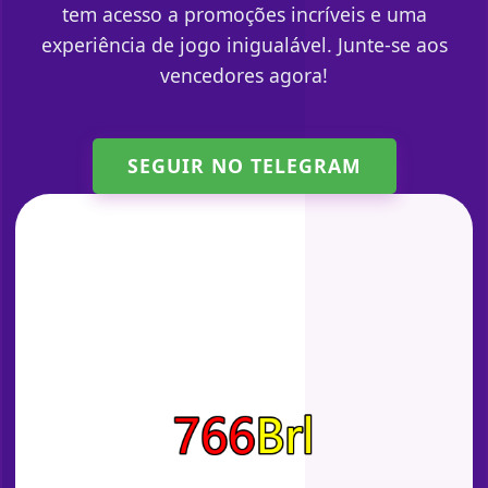
tem acesso a promoções incríveis e uma
experiência de jogo inigualável. Junte-se aos
vencedores agora!
SEGUIR NO TELEGRAM