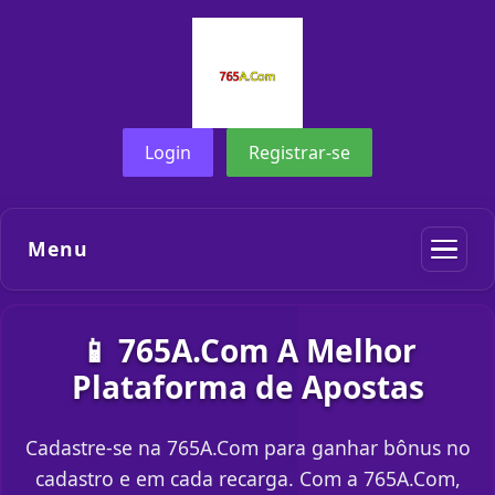
Login
Registrar-se
Menu
📱 765A.Com A Melhor
Plataforma de Apostas
Cadastre-se na 765A.Com para ganhar bônus no
cadastro e em cada recarga. Com a 765A.Com,