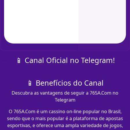
📱 Canal Oficial no Telegram!
📱 Benefícios do Canal
Descubra as vantagens de seguir a 765A.Com no
Telegram
O 765A.Com é um cassino on-line popular no Brasil,
sendo que o mais popular é a plataforma de apostas
esportivas, e oferece uma ampla variedade de jogos,