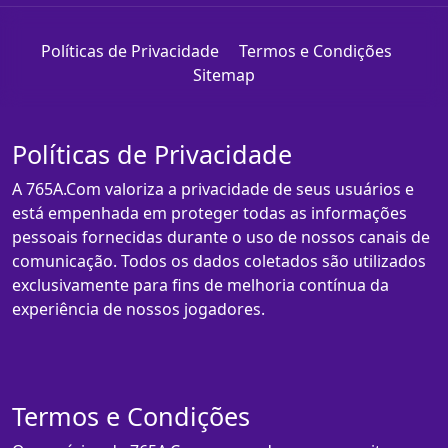
Políticas de Privacidade
Termos e Condições
Sitemap
Políticas de Privacidade
A 765A.Com valoriza a privacidade de seus usuários e
está empenhada em proteger todas as informações
pessoais fornecidas durante o uso de nossos canais de
comunicação. Todos os dados coletados são utilizados
exclusivamente para fins de melhoria contínua da
experiência de nossos jogadores.
Termos e Condições