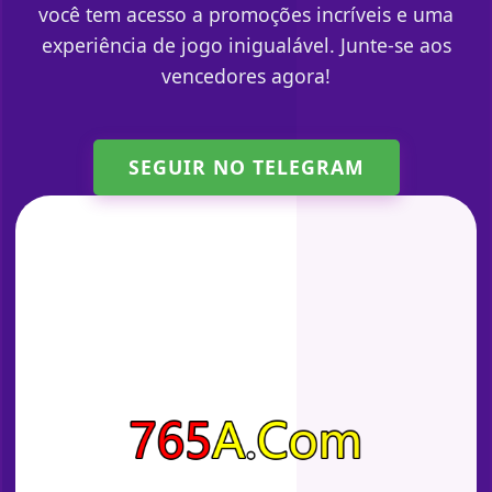
você tem acesso a promoções incríveis e uma
experiência de jogo inigualável. Junte-se aos
vencedores agora!
SEGUIR NO TELEGRAM