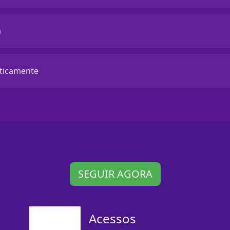
a
aticamente
SEGUIR AGORA
Acessos