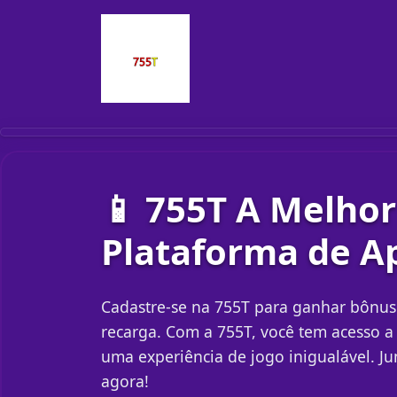
📱 755T A Melhor
Plataforma de A
Cadastre-se na 755T para ganhar bônus
recarga. Com a 755T, você tem acesso a
uma experiência de jogo inigualável. J
agora!