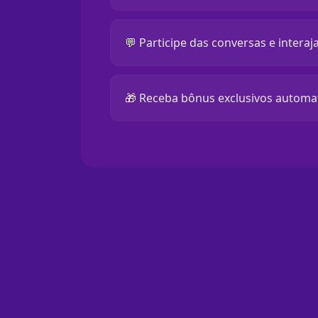
💬 Participe das conversas e interaj
🎁 Receba bônus exclusivos autom