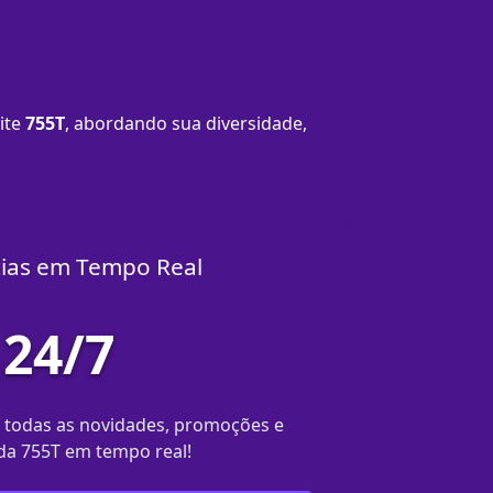
ite
755T
, abordando sua diversidade,
cias em Tempo Real
24/7
e todas as novidades, promoções e
da 755T em tempo real!