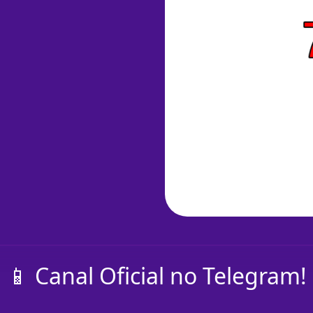
📱 Canal Oficial no Telegram!