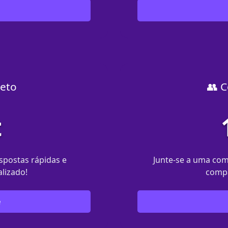
reto
👥 
t
espostas rápidas e
Junte-se a uma com
lizado!
compa
e