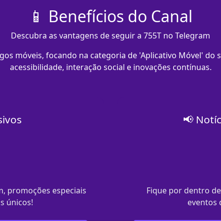
📱 Benefícios do Canal
Descubra as vantagens de seguir a 755T no Telegram
ogos móveis, focando na categoria de 'Aplicativo Móvel' do s
acessibilidade, interação social e inovações contínuas.
sivos
📢 Notí
m, promoções especiais
Fique por dentro d
s únicos!
eventos 