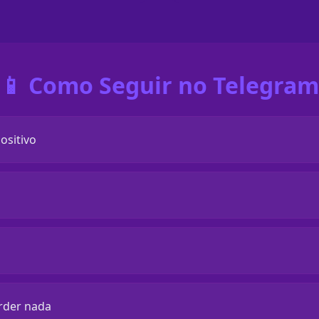
📱 Como Seguir no Telegram
ositivo
erder nada