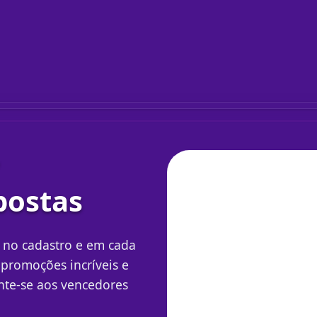
postas
 no cadastro e em cada
 promoções incríveis e
unte-se aos vencedores