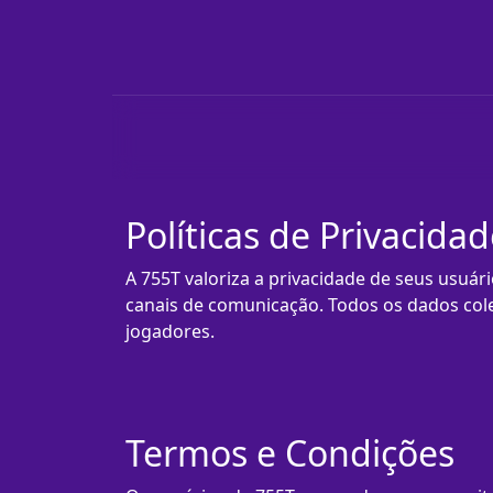
Políticas de Privacida
A 755T valoriza a privacidade de seus usuá
canais de comunicação. Todos os dados cole
jogadores.
Termos e Condições