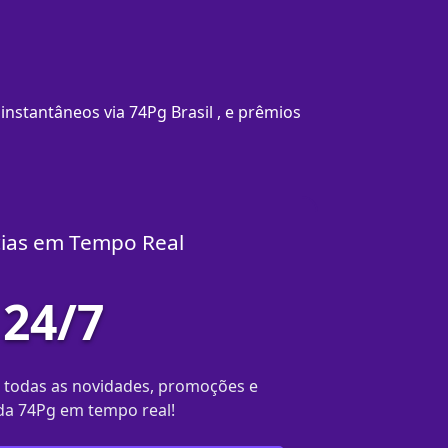
stantâneos via 74Pg Brasil , e prêmios
cias em Tempo Real
24/7
e todas as novidades, promoções e
da 74Pg em tempo real!