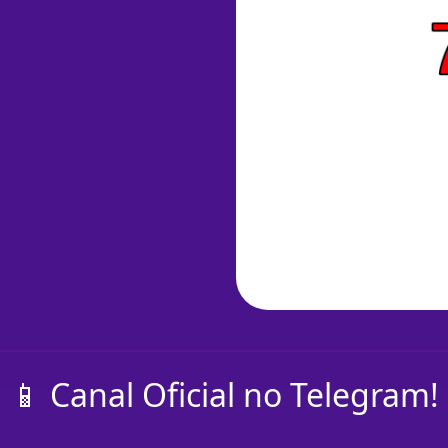
📱 Canal Oficial no Telegram!