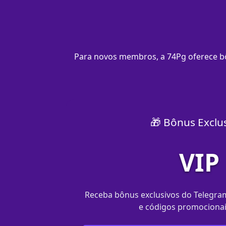
Para novos membros, a 74Pg oferece bô
🎁 Bônus Exclu
VIP
Receba bônus exclusivos do Telegra
e códigos promocionai