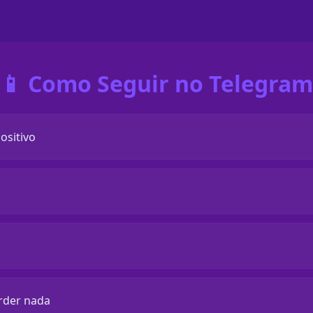
📱 Como Seguir no Telegram
ositivo
erder nada