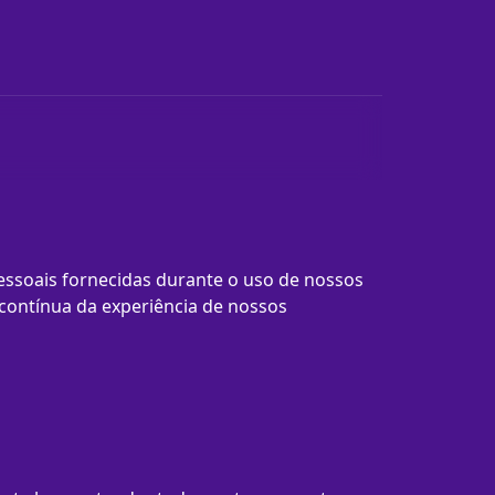
essoais fornecidas durante o uso de nossos
 contínua da experiência de nossos