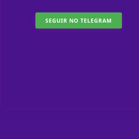
SEGUIR NO TELEGRAM