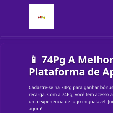
📱 74Pg A Melho
Plataforma de A
Cadastre-se na 74Pg para ganhar bônus
recarga. Com a 74Pg, você tem acesso a
uma experiência de jogo inigualável. J
agora!