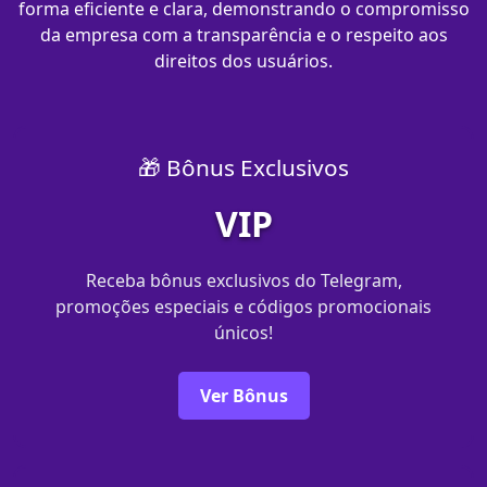
forma eficiente e clara, demonstrando o compromisso
da empresa com a transparência e o respeito aos
direitos dos usuários.
🎁 Bônus Exclusivos
VIP
Receba bônus exclusivos do Telegram,
promoções especiais e códigos promocionais
únicos!
Ver Bônus