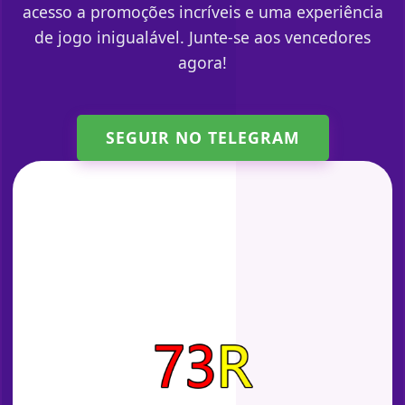
acesso a promoções incríveis e uma experiência
de jogo inigualável. Junte-se aos vencedores
agora!
SEGUIR NO TELEGRAM