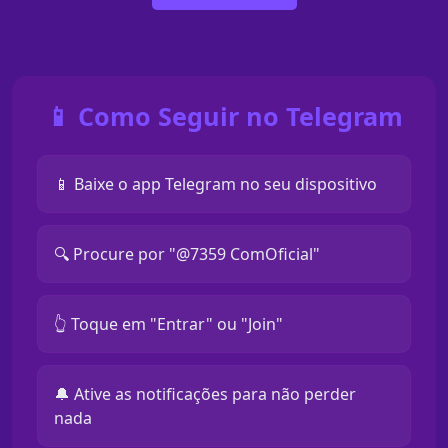
📱 Como Seguir no Telegram
📱 Baixe o app Telegram no seu dispositivo
🔍 Procure por "@7359 ComOficial"
👆 Toque em "Entrar" ou "Join"
🔔 Ative as notificações para não perder
nada