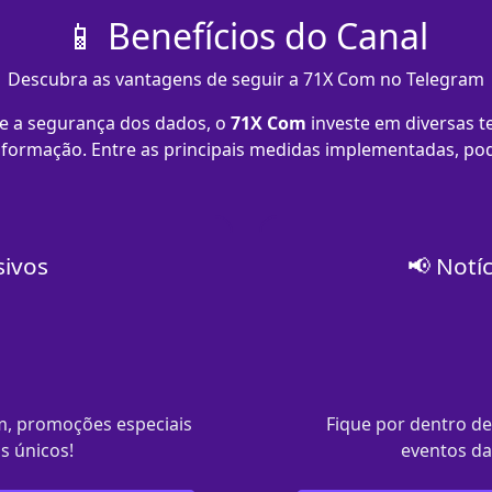
📱 Benefícios do Canal
Descubra as vantagens de seguir a 71X Com no Telegram
 e a segurança dos dados, o
71X Com
investe em diversas t
nformação. Entre as principais medidas implementadas, po
sivos
📢 Notí
m, promoções especiais
Fique por dentro d
s únicos!
eventos da