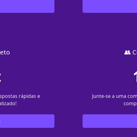
reto
👥 
t
espostas rápidas e
Junte-se a uma com
lizado!
compa
e