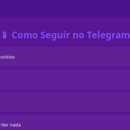
📱 Como Seguir no Telegram
ositivo
erder nada