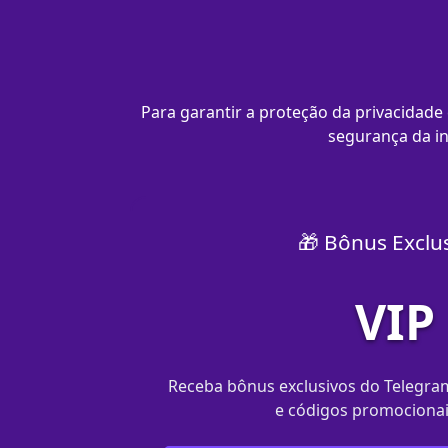
Para garantir a proteção da privacidade
segurança da i
🎁 Bônus Exclu
VIP
Receba bônus exclusivos do Telegra
e códigos promocionai