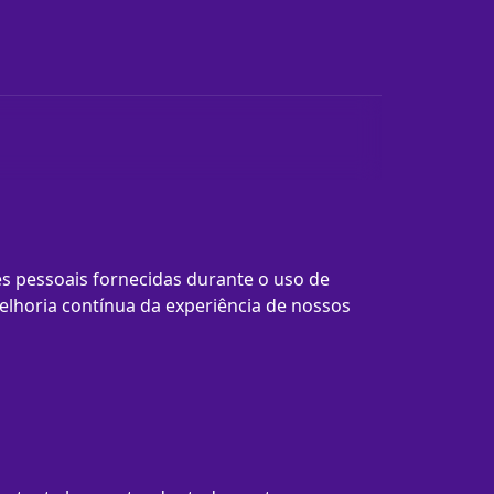
s pessoais fornecidas durante o uso de
elhoria contínua da experiência de nossos