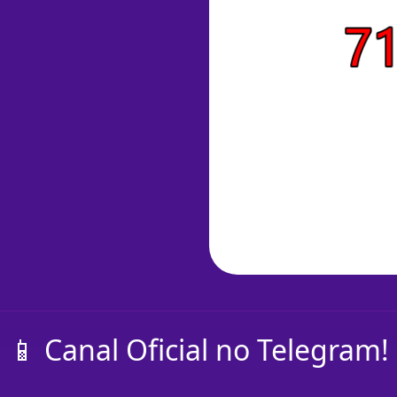
📱 Canal Oficial no Telegram!