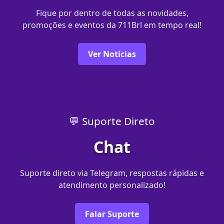
Fique por dentro de todas as novidades,
promoções e eventos da 711Brl em tempo real!
Ver Notícias
💬 Suporte Direto
Chat
Suporte direto via Telegram, respostas rápidas e
atendimento personalizado!
Falar Suporte