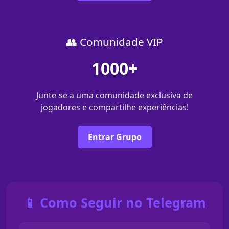
👥 Comunidade VIP
1000+
Junte-se a uma comunidade exclusiva de
jogadores e compartilhe experiências!
Entrar Grupo
📱 Como Seguir no Telegram