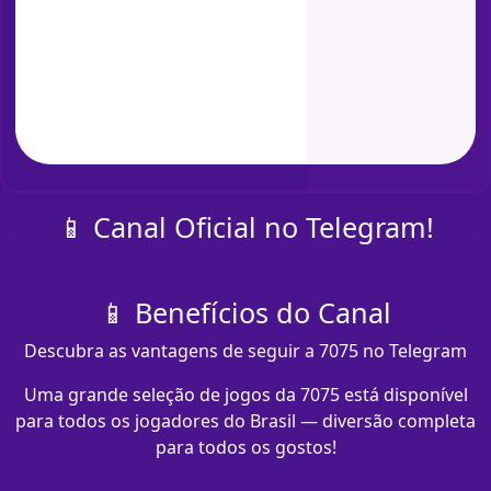
📱 Canal Oficial no Telegram!
📱 Benefícios do Canal
Descubra as vantagens de seguir a 7075 no Telegram
Uma grande seleção de jogos da 7075 está disponível
para todos os jogadores do Brasil — diversão completa
para todos os gostos!