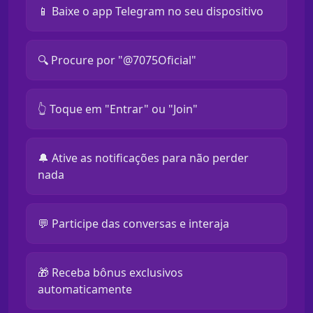
📱 Baixe o app Telegram no seu dispositivo
🔍 Procure por "@7075Oficial"
👆 Toque em "Entrar" ou "Join"
🔔 Ative as notificações para não perder
nada
💬 Participe das conversas e interaja
🎁 Receba bônus exclusivos
automaticamente