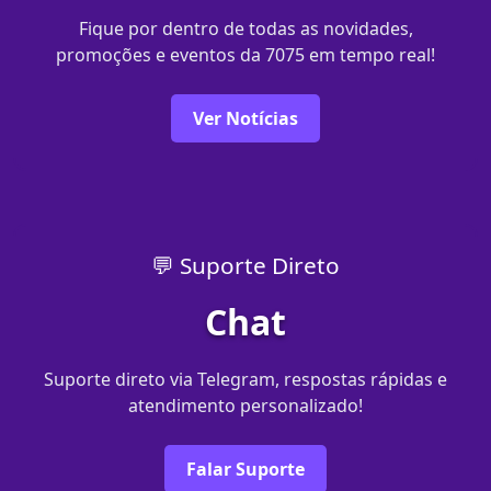
Fique por dentro de todas as novidades,
promoções e eventos da 7075 em tempo real!
Ver Notícias
💬 Suporte Direto
Chat
Suporte direto via Telegram, respostas rápidas e
atendimento personalizado!
Falar Suporte