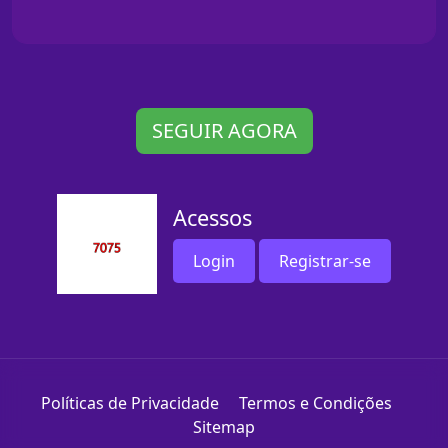
SEGUIR AGORA
Acessos
Login
Registrar-se
Políticas de Privacidade
Termos e Condições
Sitemap