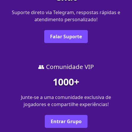
Suporte direto via Telegram, respostas rápidas e
atendimento personalizado!
Falar Suporte
👥 Comunidade VIP
1000+
Junte-se a uma comunidade exclusiva de
jogadores e compartilhe experiências!
Entrar Grupo