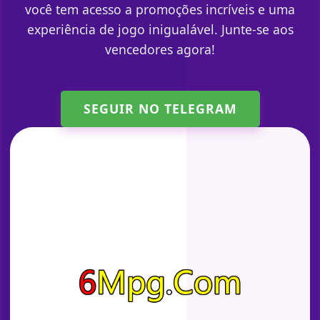
você tem acesso a promoções incríveis e uma
experiência de jogo inigualável. Junte-se aos
vencedores agora!
SEGUIR NO TELEGRAM