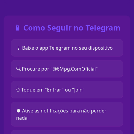
📱 Como Seguir no Telegram
📱 Baixe o app Telegram no seu dispositivo
🔍 Procure por "@6Mpg.ComOficial"
👆 Toque em "Entrar" ou "Join"
🔔 Ative as notificações para não perder
nada