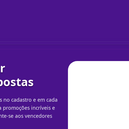
r
postas
s no cadastro e em cada
 promoções incríveis e
unte-se aos vencedores