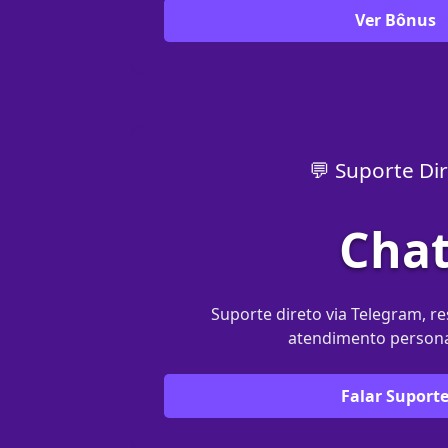
Ver Bônus
💬 Suporte Di
Cha
Suporte direto via Telegram, r
atendimento persona
Falar Suport