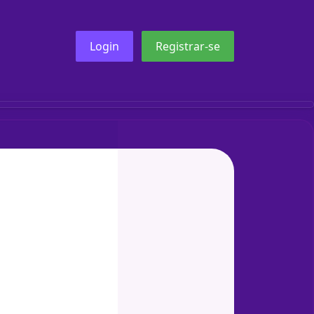
Login
Registrar-se