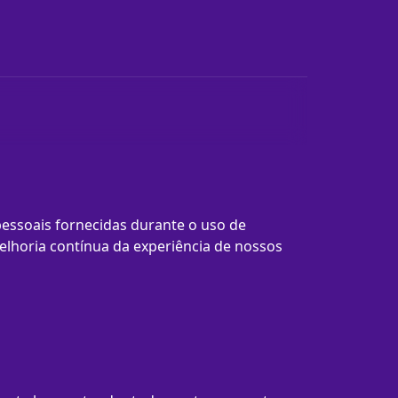
essoais fornecidas durante o uso de
elhoria contínua da experiência de nossos