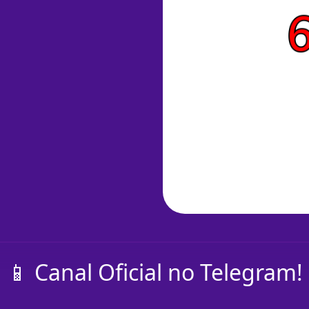
📱 Canal Oficial no Telegram!