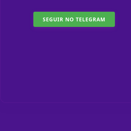
SEGUIR NO TELEGRAM