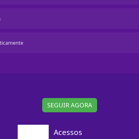
a
aticamente
SEGUIR AGORA
Acessos