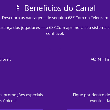
📱 Benefícios do Canal
Descubra as vantagens de seguir a 68Z.Com no Telegram
egurança dos jogadores — a 68Z.Com aprimora seu sistema
confiável.
sivos
📢 Notí
m, promoções especiais
Fique por dentro d
s únicos!
eventos da