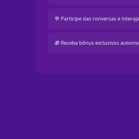
💬 Participe das conversas e interaj
🎁 Receba bônus exclusivos autom