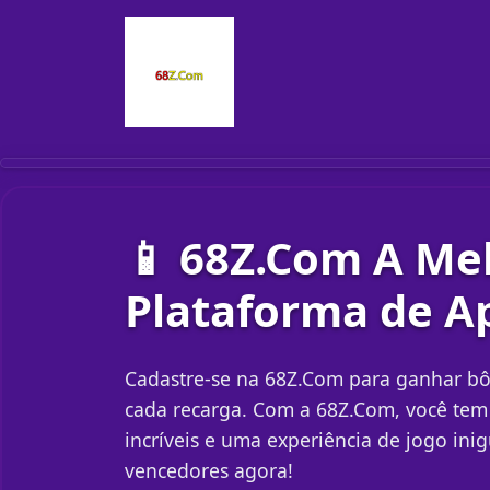
📱 68Z.Com A Me
Plataforma de A
Cadastre-se na 68Z.Com para ganhar bô
cada recarga. Com a 68Z.Com, você tem
incríveis e uma experiência de jogo inig
vencedores agora!