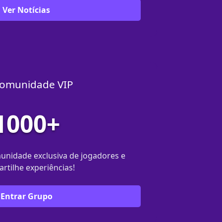
Ver Notícias
Comunidade VIP
1000+
unidade exclusiva de jogadores e
rtilhe experiências!
Entrar Grupo