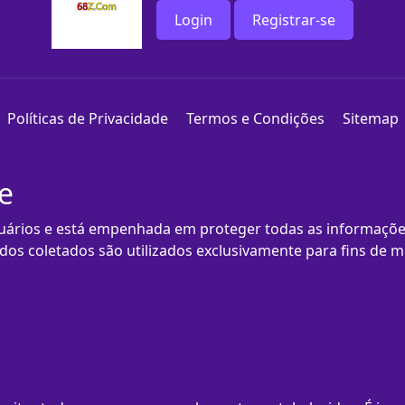
Login
Registrar-se
Políticas de Privacidade
Termos e Condições
Sitemap
de
suários e está empenhada em proteger todas as informaçõe
os coletados são utilizados exclusivamente para fins de m