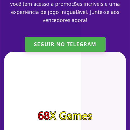
você tem acesso a promoções incríveis e uma
experiência de jogo inigualável. Junte-se aos
vencedores agora!
SEGUIR NO TELEGRAM