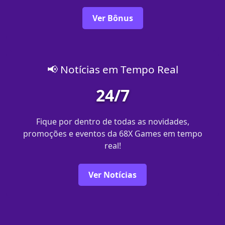
Ver Bônus
📢 Notícias em Tempo Real
24/7
Fique por dentro de todas as novidades,
promoções e eventos da 68X Games em tempo
real!
Ver Notícias