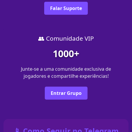
Falar Suporte
👥 Comunidade VIP
1000+
Junte-se a uma comunidade exclusiva de
jogadores e compartilhe experiências!
Entrar Grupo
📱 Como Seguir no Telegram