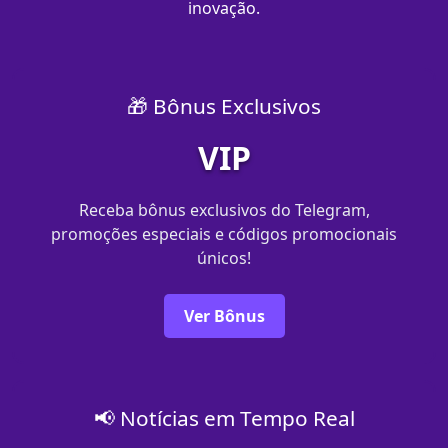
inovação.
🎁 Bônus Exclusivos
VIP
Receba bônus exclusivos do Telegram,
promoções especiais e códigos promocionais
únicos!
Ver Bônus
📢 Notícias em Tempo Real