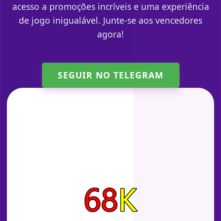
acesso a promoções incríveis e uma experiência
de jogo inigualável. Junte-se aos vencedores
agora!
SEGUIR NO TELEGRAM