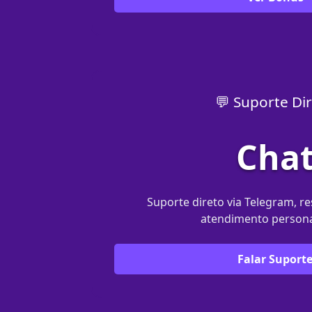
💬 Suporte Di
Cha
Suporte direto via Telegram, r
atendimento persona
Falar Suport