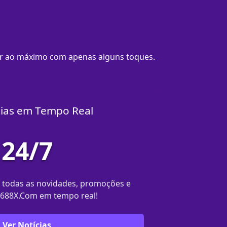
rtir ao máximo com apenas alguns toques.
cias em Tempo Real
24/7
e todas as novidades, promoções e
 688X.Com em tempo real!
Ver Notícias