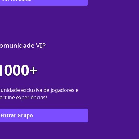
Comunidade VIP
1000+
unidade exclusiva de jogadores e
rtilhe experiências!
Entrar Grupo