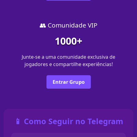
👥 Comunidade VIP
1000+
Junte-se a uma comunidade exclusiva de
jogadores e compartilhe experiências!
Entrar Grupo
📱 Como Seguir no Telegram