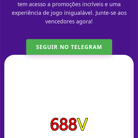
tem acesso a promoções incríveis e uma
experiência de jogo inigualável. Junte-se aos
vencedores agora!
SEGUIR NO TELEGRAM