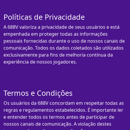
Políticas de Privacidade
A 688V valoriza a privacidade de seus usuários e está
empenhada em proteger todas as informações
pessoais fornecidas durante o uso de nossos canais de
comunicação. Todos os dados coletados são utilizados
exclusivamente para fins de melhoria contínua da
experiência de nossos jogadores.
Termos e Condições
Os usuários da 688V concordam em respeitar todas as
regras e regulamentos estabelecidos. É importante ler
e entender todos os termos antes de participar de
nossos canais de comunicação. A violação destes