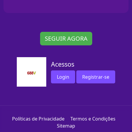
SEGUIR AGORA
Acessos
Login
Registrar-se
Políticas de Privacidade
Termos e Condições
Sitemap