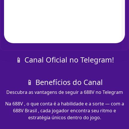
📱 Canal Oficial no Telegram!
📱 Benefícios do Canal
Descubra as vantagens de seguir a 688V no Telegram
Na 688V , o que conta é a habilidade e a sorte — com a
688V Brasil , cada jogador encontra seu ritmo e
estratégia únicos dentro do jogo.