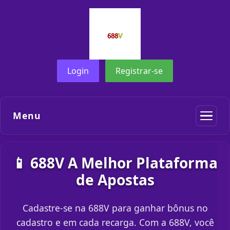
Login
Registrar-se
Menu
📱 688V A Melhor Plataforma
de Apostas
Cadastre-se na 688V para ganhar bônus no
cadastro e em cada recarga. Com a 688V, você