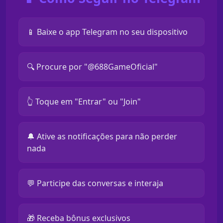
📱 Baixe o app Telegram no seu dispositivo
🔍 Procure por "@688GameOficial"
👆 Toque em "Entrar" ou "Join"
🔔 Ative as notificações para não perder
nada
💬 Participe das conversas e interaja
🎁 Receba bônus exclusivos