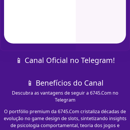
📱 Canal Oficial no Telegram!
📱 Benefícios do Canal
Descubra as vantagens de seguir a 6745.Com no
Telegram
O portfólio premium da 6745.Com cristaliza décadas de
evolução no game design de slots, sintetizando insights
de psicologia comportamental, teoria dos jogos e