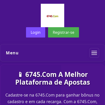
Login
Registrar-se
Menu
📱 6745.Com A Melhor
Plataforma de Apostas
Cadastre-se na 6745.Com para ganhar bônus no
cadastro e em cada recarga. Com a 6745.Com,