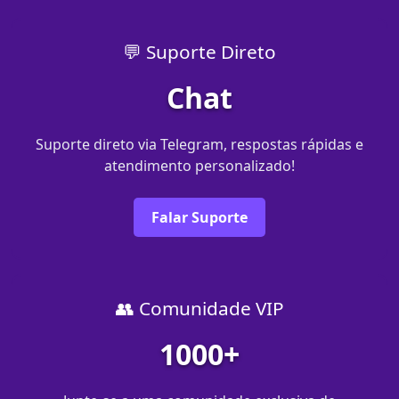
💬 Suporte Direto
Chat
Suporte direto via Telegram, respostas rápidas e
atendimento personalizado!
Falar Suporte
👥 Comunidade VIP
1000+