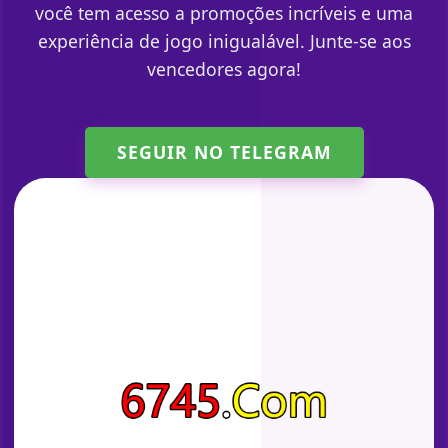
você tem acesso a promoções incríveis e uma
experiência de jogo inigualável. Junte-se aos
vencedores agora!
SEGUIR NO TELEGRAM