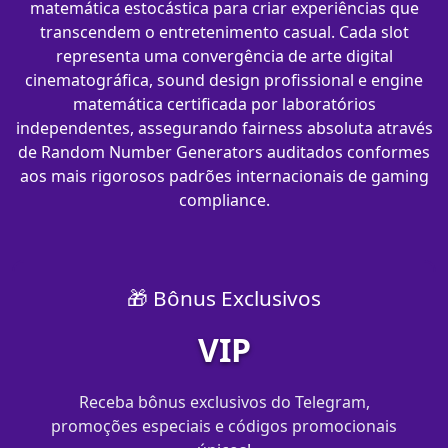
matemática estocástica para criar experiências que
transcendem o entretenimento casual. Cada slot
representa uma convergência de arte digital
cinematográfica, sound design profissional e engine
matemática certificada por laboratórios
independentes, assegurando fairness absoluta através
de Random Number Generators auditados conformes
aos mais rigorosos padrões internacionais de gaming
compliance.
🎁 Bônus Exclusivos
VIP
Receba bônus exclusivos do Telegram,
promoções especiais e códigos promocionais